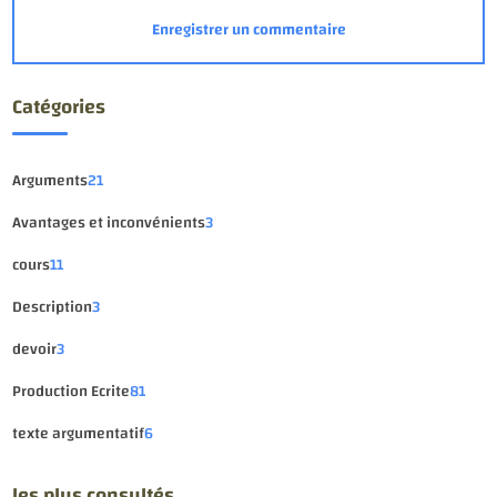
Catégories
Arguments
21
Avantages et inconvénients
3
cours
11
Description
3
devoir
3
Production Ecrite
81
texte argumentatif
6
les plus consultés