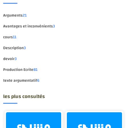
Arguments
21
Avantages et inconvénients
3
cours
11
Description
3
devoir
3
Production Ecrite
81
texte argumentatif
6
les plus consultés