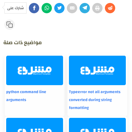
شارك على
مواضيع ذات صلة
python command line
Typeerror not all arguments
arguments
converted during string
formatting