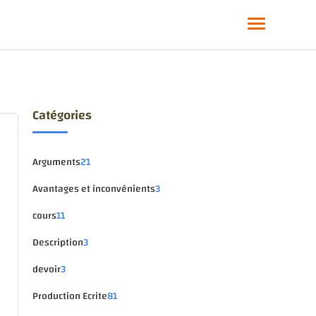
Catégories
Arguments
21
Avantages et inconvénients
3
cours
11
Description
3
devoir
3
Production Ecrite
81