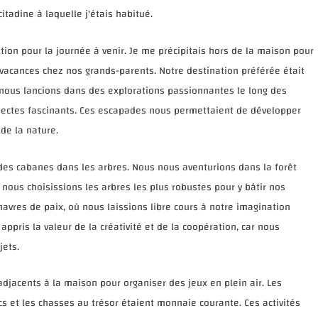
itadine à laquelle j'étais habitué.
ation pour la journée à venir. Je me précipitais hors de la maison pour
vacances chez nos grands-parents. Notre destination préférée était
s nous lancions dans des explorations passionnantes le long des
nsectes fascinants. Ces escapades nous permettaient de développer
 de la nature.
e des cabanes dans les arbres. Nous nous aventurions dans la forêt
nous choisissions les arbres les plus robustes pour y bâtir nos
avres de paix, où nous laissions libre cours à notre imagination
ppris la valeur de la créativité et de la coopération, car nous
jets.
djacents à la maison pour organiser des jeux en plein air. Les
cs et les chasses au trésor étaient monnaie courante. Ces activités