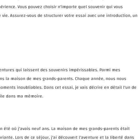
périence. Vous pouvez choisir n'importe quel souvenir qui vous
e vie. Assurez-vous de structurer votre essai avec une introduction, un
entures qui laissent des souvenirs impérissables. Parmi mes
 dans la maison de mes grands-parents. Chaque année, nous nous
oments inoubliables. Dans cet essai, je vais décrire en détail l'un de
bile dans ma mémoire.
un été où j'avais neuf ans. La maison de mes grands-parents était
ante. Lors de ce séjour, j'ai découvert l'aventure et la liberté dans