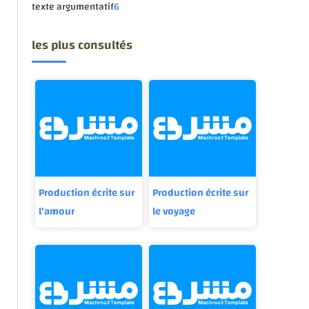
texte argumentatif
6
les plus consultés
Production écrite sur
Production écrite sur
l'amour
le voyage