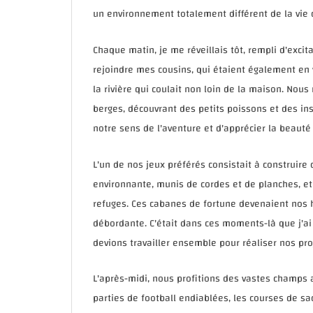
un environnement totalement différent de la vie c
Chaque matin, je me réveillais tôt, rempli d'excit
rejoindre mes cousins, qui étaient également en 
la rivière qui coulait non loin de la maison. Nou
berges, découvrant des petits poissons et des i
notre sens de l'aventure et d'apprécier la beauté
L'un de nos jeux préférés consistait à construir
environnante, munis de cordes et de planches, et 
refuges. Ces cabanes de fortune devenaient nos h
débordante. C'était dans ces moments-là que j'ai a
devions travailler ensemble pour réaliser nos pro
L'après-midi, nous profitions des vastes champs a
parties de football endiablées, les courses de sa