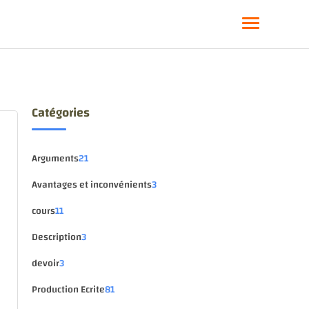
Catégories
Arguments
21
Avantages et inconvénients
3
cours
11
Description
3
devoir
3
Production Ecrite
81