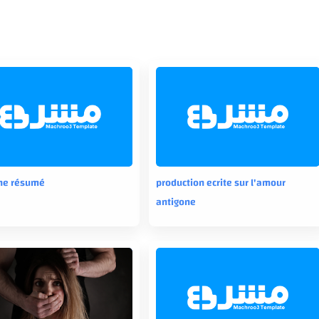
ne résumé
production ecrite sur l'amour
antigone