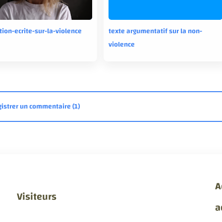
ion-ecrite-sur-la-violence
texte argumentatif sur la non-
violence
A
Visiteurs
a