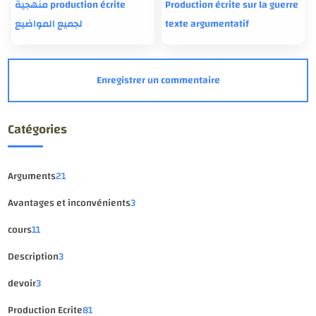
منهجية production écrite
Production écrite sur la guerre
لجميع المواضيع
texte argumentatif
Catégories
Arguments
21
Avantages et inconvénients
3
cours
11
Description
3
devoir
3
Production Ecrite
81