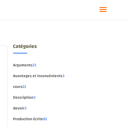
Catégories
Arguments
21
Avantages et inconvénients
3
cours
11
Description
3
devoir
3
Production Ecrite
81