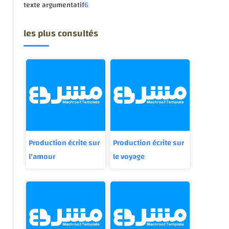
texte argumentatif
6
les plus consultés
Production écrite sur
Production écrite sur
l'amour
le voyage