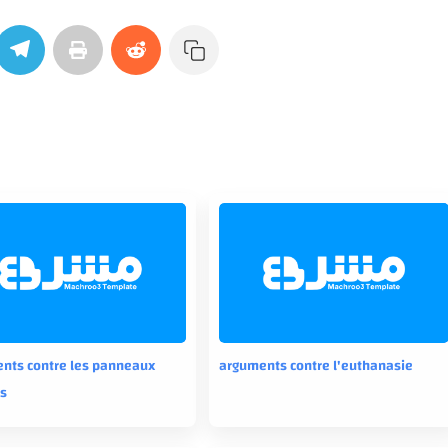
nts contre les panneaux
arguments contre l'euthanasie
es